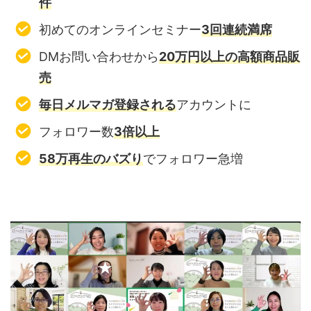
件
初めてのオンラインセミナー
3回連続満席
DMお問い合わせから
20万円以上の高額商品販
売
毎日メルマガ登録される
アカウントに
フォロワー数
3倍以上
58万再生のバズり
でフォロワー急増