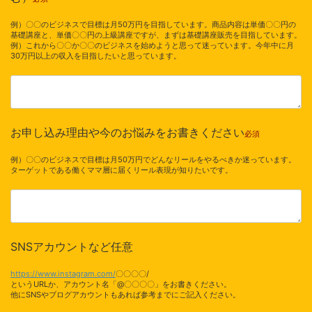
例）〇〇のビジネスで目標は月50万円を目指しています。商品内容は単価〇〇円の
基礎講座と、単価〇〇円の上級講座ですが、まずは基礎講座販売を目指しています。
例）これから〇〇か〇〇のビジネスを始めようと思って迷っています。今年中に月
30万円以上の収入を目指したいと思っています。
お申し込み理由や今のお悩みをお書きください
必須
例）〇〇のビジネスで目標は月50万円でどんなリールをやるべきか迷っています。
ターゲットである働くママ層に届くリール表現が知りたいです。
SNSアカウントなど
任意
https://www.instagram.com/
〇〇〇〇/
というURLか、アカウント名「@〇〇〇〇」をお書きください。
他にSNSやブログアカウントもあれば参考までにご記入ください。